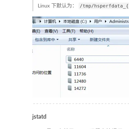
/tmp/hsperfdata_{
Linux 下默认为：
jstatd