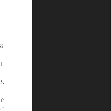
发
行效
于
太
个
UE