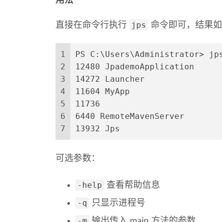
用法
jps
直接在命令行执行
命令即可，结果如
1
PS C:\Users\Administrator> jp
2
12480 JpademoApplication
3
14272 Launcher
4
11604 MyApp
5
11736
6
6440 RemoteMavenServer
7
13932 Jps
可选参数：
-help
查看帮助信息
-q
只显示进程号
-m
输出传入 main 方法的参数