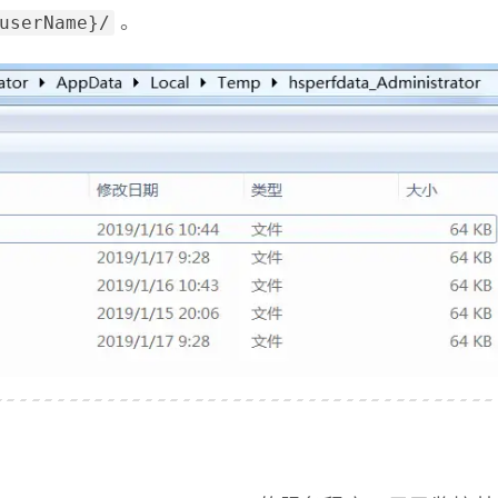
userName}/
。