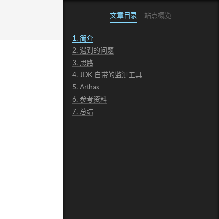
文章目录
站点概览
1.
简介
2.
遇到的问题
3.
思路
4.
JDK 自带的监测工具
5.
Arthas
6.
参考资料
7.
总结
中