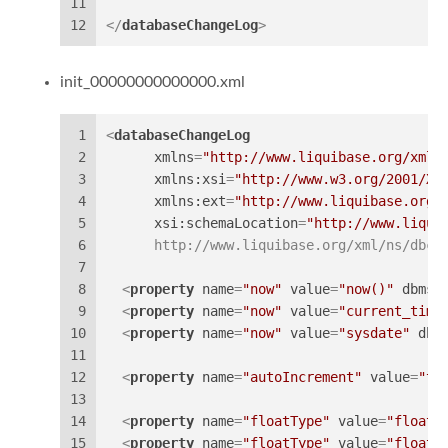
11
12
</
databaseChangeLog
>
init_00000000000000.xml
1
<
databaseChangeLog
2
xmlns
=
"http://www.liquibase.org/xml/
3
xmlns:xsi
=
"http://www.w3.org/2001/XM
4
xmlns:ext
=
"http://www.liquibase.org/
5
xsi:schemaLocation
=
"http://www.liqui
6
      http://www.liquibase.org/xml/ns/dbch
7
8
<
property
name
=
"now"
value
=
"now()"
dbms
=
9
<
property
name
=
"now"
value
=
"current_time
10
<
property
name
=
"now"
value
=
"sysdate"
dbm
11
12
<
property
name
=
"autoIncrement"
value
=
"tr
13
14
<
property
name
=
"floatType"
value
=
"float4
15
<
property
name
=
"floatType"
value
=
"float"