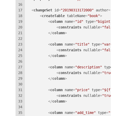
16
17
<
changeSet
id
=
"20190313172000"
author
=
"w
18
<
createTable
tableName
=
"book"
>
19
<
column
name
=
"id"
type
=
"bigint"
20
<
constraints
nullable
=
"false
21
</
column
>
22
23
<
column
name
=
"title"
type
=
"varch
24
<
constraints
nullable
=
"false
25
</
column
>
26
27
<
column
name
=
"description"
type
=
28
<
constraints
nullable
=
"true"
29
</
column
>
30
31
<
column
name
=
"price"
type
=
"${flo
32
<
constraints
nullable
=
"true"
33
</
column
>
34
35
<
column
name
=
"add_time"
type
=
"ti