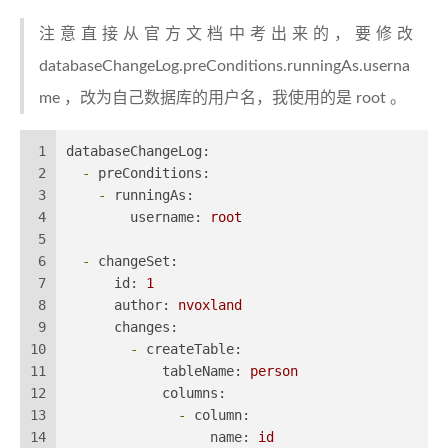
注意直接从官方文档中考出来的，要修改
databaseChangeLog.preConditions.runningAs.userna
me ，改为自己数据库的用户名，我使用的是 root 。
1
databaseChangeLog:
2
-
preConditions:
3
-
runningAs:
4
username:
root
5
6
-
changeSet:
7
id:
1
8
author:
nvoxland
9
changes:
10
-
createTable:
11
tableName:
person
12
columns:
13
-
column:
14
name:
id