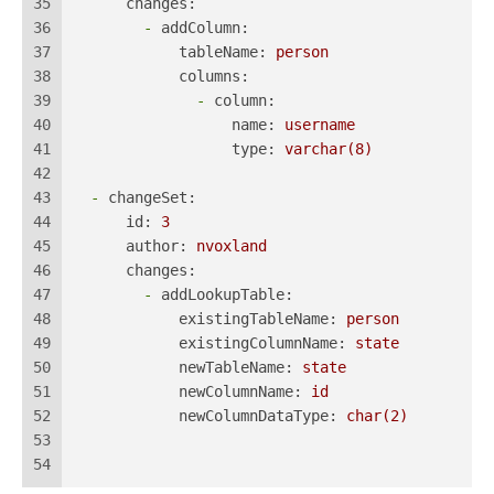
35
changes:
36
-
addColumn:
37
tableName:
person
38
columns:
39
-
column:
40
name:
username
41
type:
varchar(8)
42
43
-
changeSet:
44
id:
3
45
author:
nvoxland
46
changes:
47
-
addLookupTable:
48
existingTableName:
person
49
existingColumnName:
state
50
newTableName:
state
51
newColumnName:
id
52
newColumnDataType:
char(2)
53
54