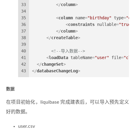
33
</
column
>
34
35
<
column
name
=
"birthday"
type
=
"da
36
<
constraints
nullable
=
"true"
37
</
column
>
38
</
createTable
>
39
40
<!--导入数据-->
41
<
loadData
tableName
=
"user"
file
=
"cla
42
</
changeSet
>
43
</
databaseChangeLog
>
数据
在项目初始化，liquibase 完成建表后，可以导入预先定义
好的数据。
user.csv