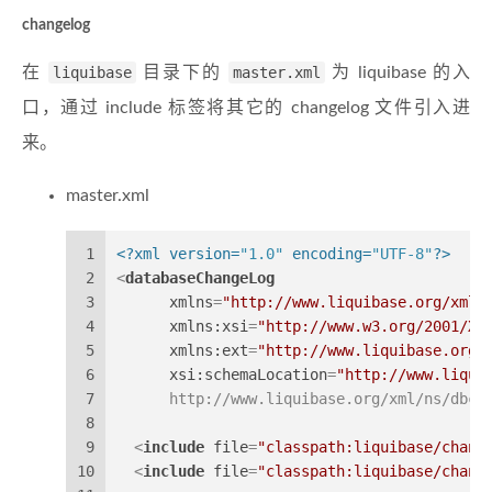
changelog
在
liquibase
目录下的
master.xml
为 liquibase 的入
口，通过 include 标签将其它的 changelog 文件引入进
来。
master.xml
1
<?xml version=
"1.0"
 encoding=
"UTF-8"
?>
2
<
databaseChangeLog
3
xmlns
=
"http://www.liquibase.org/xml/
4
xmlns:xsi
=
"http://www.w3.org/2001/XM
5
xmlns:ext
=
"http://www.liquibase.org/
6
xsi:schemaLocation
=
"http://www.liqui
7
      http://www.liquibase.org/xml/ns/dbch
8
9
<
include
file
=
"classpath:liquibase/chang
10
<
include
file
=
"classpath:liquibase/chang