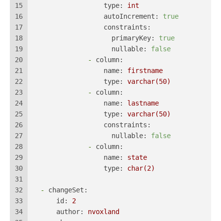
15
type:
int
16
autoIncrement:
true
17
constraints:
18
primaryKey:
true
19
nullable:
false
20
-
column:
21
name:
firstname
22
type:
varchar(50)
23
-
column:
24
name:
lastname
25
type:
varchar(50)
26
constraints:
27
nullable:
false
28
-
column:
29
name:
state
30
type:
char(2)
31
32
-
changeSet:
33
id:
2
34
author:
nvoxland