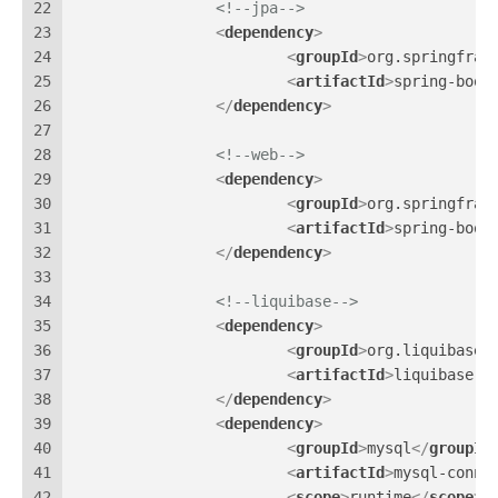
22
<!--jpa-->
23
<
dependency
>
24
<
groupId
>
org.springfram
25
<
artifactId
>
spring-boot
26
</
dependency
>
27
28
<!--web-->
29
<
dependency
>
30
<
groupId
>
org.springfram
31
<
artifactId
>
spring-boot
32
</
dependency
>
33
34
<!--liquibase-->
35
<
dependency
>
36
<
groupId
>
org.liquibase
<
37
<
artifactId
>
liquibase-c
38
</
dependency
>
39
<
dependency
>
40
<
groupId
>
mysql
</
groupId
41
<
artifactId
>
mysql-conne
42
<
scope
>
runtime
</
scope
>