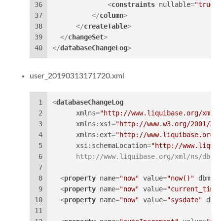
36
<
constraints
nullable
=
"true"
37
</
column
>
38
</
createTable
>
39
</
changeSet
>
40
</
databaseChangeLog
>
user_20190313171720.xml
1
<
databaseChangeLog
2
xmlns
=
"http://www.liquibase.org/xml/
3
xmlns:xsi
=
"http://www.w3.org/2001/XM
4
xmlns:ext
=
"http://www.liquibase.org/
5
xsi:schemaLocation
=
"http://www.liqui
6
      http://www.liquibase.org/xml/ns/dbch
7
8
<
property
name
=
"now"
value
=
"now()"
dbms
=
9
<
property
name
=
"now"
value
=
"current_time
10
<
property
name
=
"now"
value
=
"sysdate"
dbm
11