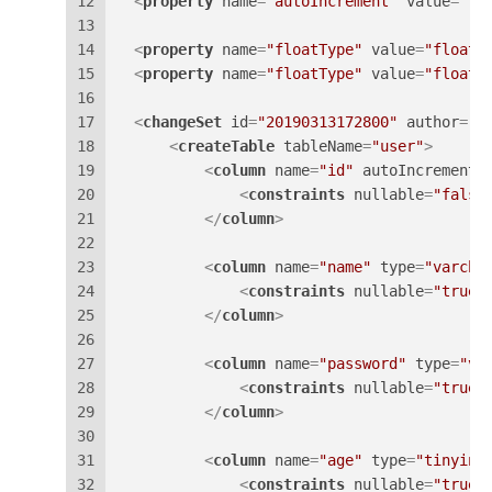
12
<
property
name
=
"autoIncrement"
value
=
"tr
13
14
<
property
name
=
"floatType"
value
=
"float4
15
<
property
name
=
"floatType"
value
=
"float"
16
17
<
changeSet
id
=
"20190313172800"
author
=
"w
18
<
createTable
tableName
=
"user"
>
19
<
column
name
=
"id"
autoIncrement
=
20
<
constraints
nullable
=
"false
21
</
column
>
22
23
<
column
name
=
"name"
type
=
"varcha
24
<
constraints
nullable
=
"true"
25
</
column
>
26
27
<
column
name
=
"password"
type
=
"va
28
<
constraints
nullable
=
"true"
29
</
column
>
30
31
<
column
name
=
"age"
type
=
"tinyint
32
<
constraints
nullable
=
"true"