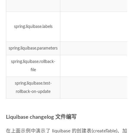
spring.liquibase.labels
spring.liquibase.parameters
spring.liquibase.rollback-
file
spring.liquibase.test-
rollback-on-update
Liquibase changelog 文件编写
在上面示例中演示了 liquibase 的创建表(createTable)、加