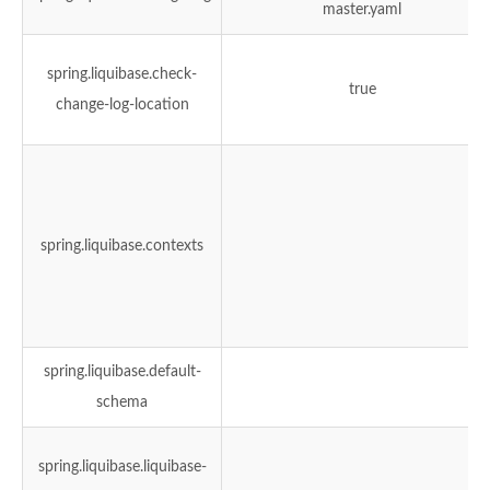
master.yaml
spring.liquibase.check-
true
change-log-location
spring.liquibase.contexts
spring.liquibase.default-
schema
spring.liquibase.liquibase-