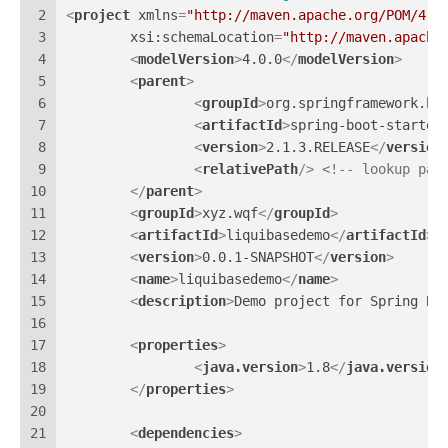
2
<
project
xmlns
=
"http://maven.apache.org/POM/4.0
3
xsi:schemaLocation
=
"http://maven.apache
4
<
modelVersion
>
4.0.0
</
modelVersion
>
5
<
parent
>
6
<
groupId
>
org.springframework.bo
7
<
artifactId
>
spring-boot-starter
8
<
version
>
2.1.3.RELEASE
</
version
9
<
relativePath
/>
<!-- lookup par
10
</
parent
>
11
<
groupId
>
xyz.wqf
</
groupId
>
12
<
artifactId
>
liquibasedemo
</
artifactId
>
13
<
version
>
0.0.1-SNAPSHOT
</
version
>
14
<
name
>
liquibasedemo
</
name
>
15
<
description
>
Demo project for Spring Bo
16
17
<
properties
>
18
<
java.version
>
1.8
</
java.version
19
</
properties
>
20
21
<
dependencies
>