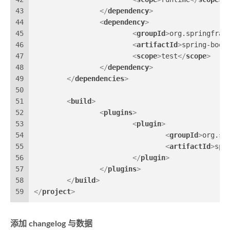
43
</
dependency
>
44
<
dependency
>
45
<
groupId
>
org.springfram
46
<
artifactId
>
spring-boot
47
<
scope
>
test
</
scope
>
48
</
dependency
>
49
</
dependencies
>
50
51
<
build
>
52
<
plugins
>
53
<
plugin
>
54
<
groupId
>
org.sp
55
<
artifactId
>
spr
56
</
plugin
>
57
</
plugins
>
58
</
build
>
59
</
project
>
添加 changelog 与数据