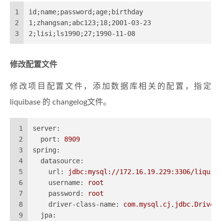
1
id;name;password;age;birthday
2
1;zhangsan;abc123;18;2001-03-23
3
2;lisi;ls1990;27;1990-11-08
修改配置文件
修改项目配置文件，添加数据库相关的配置，指定
liquibase 的 changelog文件。
1
server:
2
port:
8909
3
spring:
4
datasource:
5
url:
jdbc:mysql://172.16.19.229:3306/liquib
6
username:
root
7
password:
root
8
driver-class-name:
com.mysql.cj.jdbc.Driver
9
jpa: