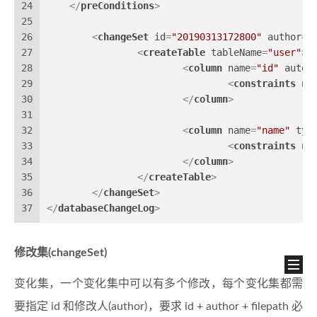
24
</
preConditions
>
25
26
<
changeSet
id
=
"20190313172800"
author
=
"
27
<
createTable
tableName
=
"user"
>
28
<
column
name
=
"id"
autoI
29
<
constraints
nu
30
</
column
>
31
32
<
column
name
=
"name"
typ
33
<
constraints
nu
34
</
column
>
35
</
createTable
>
36
</
changeSet
>
37
</
databaseChangeLog
>
修改集(changeSet)
变化集，一个变化集中可以有多个修改，每个变化集都需
要指定 id 和修改人(author)，要求 id + author + filepath 必