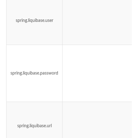
spring.liquibase.user
spring.liquibase.password
spring.liquibase.url