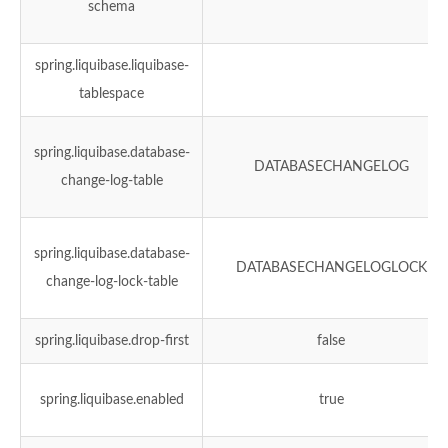
schema
spring.liquibase.liquibase-
tablespace
spring.liquibase.database-
DATABASECHANGELOG
change-log-table
spring.liquibase.database-
DATABASECHANGELOGLOCK
change-log-lock-table
spring.liquibase.drop-first
false
spring.liquibase.enabled
true