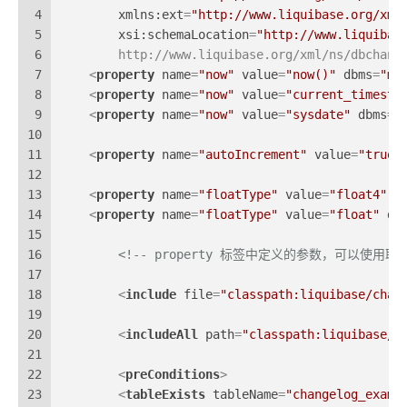
4
xmlns:ext
=
"http://www.liquibase.org/xml
5
xsi:schemaLocation
=
"http://www.liquibas
6
        http://www.liquibase.org/xml/ns/dbchang
7
<
property
name
=
"now"
value
=
"now()"
dbms
=
"my
8
<
property
name
=
"now"
value
=
"current_timesta
9
<
property
name
=
"now"
value
=
"sysdate"
dbms
=
"
10
11
<
property
name
=
"autoIncrement"
value
=
"true"
12
13
<
property
name
=
"floatType"
value
=
"float4"
d
14
<
property
name
=
"floatType"
value
=
"float"
db
15
16
<!-- property 标签中定义的参数，可以使用取值表达
17
18
<
include
file
=
"classpath:liquibase/chan
19
20
<
includeAll
path
=
"classpath:liquibase/c
21
22
<
preConditions
>
23
<
tableExists
tableName
=
"changelog_examp