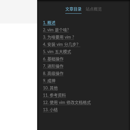
文章目录
站点概览
1.
概述
2.
vim 是个啥?
3.
为啥要用 vim ?
4.
安装 vim 分几步？
5.
vim 五大模式
6.
基础操作
7.
进阶操作
8.
高级操作
9.
成神
10.
其他
11.
参考资料
12.
使用 vim 修改文档格式
13.
小结