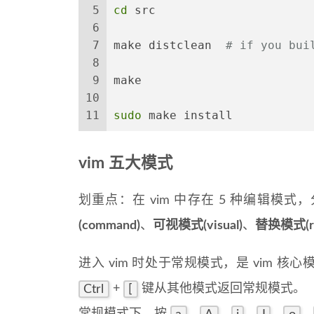
5
cd
 src
6
7
make distclean  
# if you bui
8
9
make
10
11
sudo
 make install
vim 五大模式
划重点：在 vim 中存在 5 种编辑模式
(command)
、
可视模式(visual)
、
替换模式(re
进入 vim 时处于常规模式，是 vim
Ctrl
+
[
键从其他模式返回常规模式。