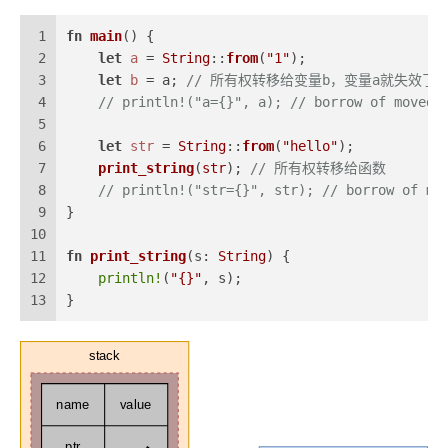
1
fn
main
() {
2
let
a
 = 
String
::
from
(
"1"
);
3
let
b
 = a; 
// 所有权转移给变量b，变量a就失效了
4
// println!("a={}", a); // borrow of moved 
5
6
let
str
 = 
String
::
from
(
"hello"
);
7
print_string
(
str
); 
// 所有权转移给函数
8
// println!("str={}", str); // borrow of mo
9
}
10
11
fn
print_string
(s: 
String
) {
12
println!
(
"{}"
, s);
13
}
stack
name
value
ptr