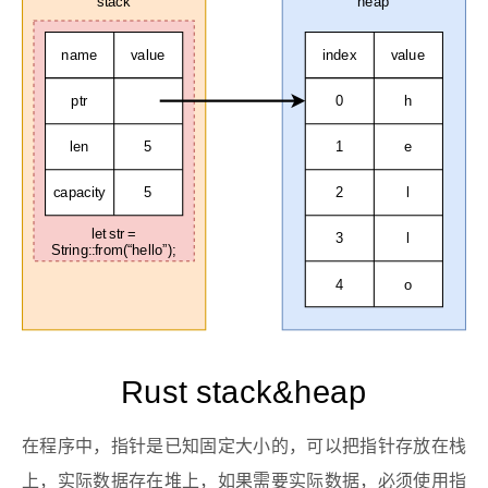
stack
heap
name
value
index
value
ptr
0
h
len
5
1
e
capacity
5
2
l
let str =
3
l
String::from(“hello”);
4
o
Rust stack&heap
在程序中，指针是已知固定大小的，可以把指针存放在栈
上，实际数据存在堆上，如果需要实际数据，必须使用指