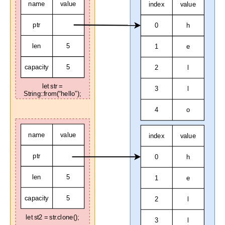
name
value
index
value
ptr
0
h
len
5
1
e
capacity
5
2
l
let str =
3
l
String::from(“hello”);
4
o
name
value
index
value
ptr
0
h
len
5
1
e
capacity
5
2
l
let st2 = str.clone();
3
l