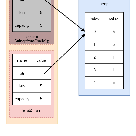
heap
len
5
index
value
capacity
5
0
h
let str =
String::from(“hello”);
1
e
2
l
name
value
3
l
ptr
4
o
len
5
capacity
5
let st2 = str;