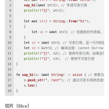
3
say_hi
(&
mut
 str1); 
// 传递可变引用
4
println!
(
"{}"
, str1);
5
6
let
mut 
str2
 = 
String
::
from
(
"hi"
);
7
    {
8
let
s1
 = &
mut
 str2; 
// 创建新的作用域，获
9
    }
10
let
s2
 = &
mut
 str2; 
// 可变引用，这一行代码放
11
let
s3
 = &str2; 
// 编译出错：cannot borrow `str
12
println!
(
"{}"
, s2); 
// 使用可变引用，如果这句
13
println!
(
"{}"
, s3);  
// 使用不可变引用
14
}
15
16
fn
say_hi
(s: &
mut
String
) 
->
usize
 { 
// 参数为可
17
    s.
push_str
(
", rust"
); 
// 通过可变引用修改变量
18
    s.
len
()
19
}
切片（Slice）