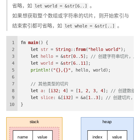
省略，如
let world = &str[6..]
。
如果想获取整个数组或字符串的切片，则开始索引与
结束索引都可省略，如
let whole = &str[..]
。
1
fn
main
() {
2
let
str
 = 
String
::
from
(
"hello world"
);
3
let
hello
 = &
str
[
0
..
5
]; 
// 创建字符串切片，从索
4
let
world
 = &
str
[
6
..
11
];
5
println!
(
"{},{}"
, hello, world);
6
7
// 其他类型的切片
8
let
a
: [
i32
; 
4
] = [
1
, 
2
, 
3
, 
4
]; 
// 创建数组，
9
let
slice
: &[
i32
] = &a[
1
..
3
]; 
// 创建切片，切片
10
}
stack
heap
name
value
index
value