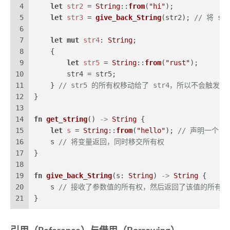
4
let
str2
 = 
String
::
from
(
"hi"
);
5
let
str3
 = 
give_back_String
(str2); 
// 将 
6
7
let
mut 
str4
: 
String
;
8
    {
9
let
str5
 = 
String
::
from
(
"rust"
);
10
        str4 = str5;
11
    } 
// str5 的所有权移动给了 str4，所以不会触发 d
12
}
13
14
fn
get_string
() 
->
String
 {
15
let
s
 = 
String
::
from
(
"hello"
); 
// 声明一个 S
16
    s 
// 将变量返回，同时移交所有权
17
}
18
19
fn
give_back_String
(s: 
String
) 
->
String
 {
20
    s 
// 接收了参数值的所有权，然后返回了该值的所有权
21
}