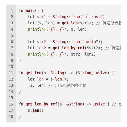
1
fn
main
() {
2
let
str1
 = 
String
::
from
(
"hi rust"
);
3
let
 (s, len) = 
get_len
(str1); 
// 传递所有权
4
println!
(
"{}, {}"
, s, len);
5
6
let
str2
 = 
String
::
from
(
"hello"
);
7
let
len2
 = 
get_len_by_ref
(&str2); 
// 传递
8
println!
(
"{}, {}"
, str2, len2);
9
}
10
11
fn
get_len
(s: 
String
) 
->
 (
String
, 
usize
) {
12
let
len
 = s.
len
();
13
    (s, len) 
// 用元组返回多个值
14
}
15
16
fn
get_len_by_ref
(s: &
String
) 
->
usize
 { 
// 参
17
    s.
len
()
18
}