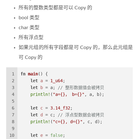
所有的整数类型都是可以 Copy 的
bool 类型
char 类型
所有浮点型
如果元组的所有字段都是可 Copy 的，那么此元组是
可 Copy 的
1
fn
main
() {
2
let
a
 = 
1_u64
;
3
let
b
 = a; 
// 整形数据值会被拷贝
4
println!
(
"a={}， b={}"
, a, b); 
5
6
let
c
 = 
3.14_f32
;
7
let
d
 = c; 
// 浮点型数据会被拷贝
8
println!
(
"c={}, d={}"
, c, d);
9
10
let
e
 = 
false
;