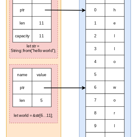
ptr
0
h
len
11
1
e
capacity
11
2
l
let str =
3
l
String::from(“hello world”);
4
o
5
name
value
6
w
ptr
7
o
len
5
8
r
let world = &str[6…11];
9
l