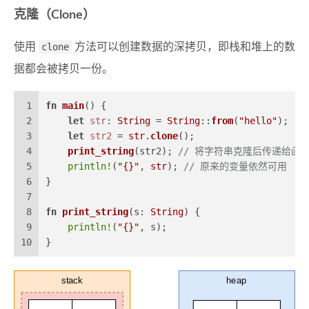
克隆（Clone）
使用
clone
方法可以创建数据的深拷贝，即栈和堆上的数
据都会被拷贝一份。
1
fn
main
() {
2
let
str
: 
String
 = 
String
::
from
(
"hello"
);
3
let
str2
 = 
str
.
clone
();
4
print_string
(str2); 
// 将字符串克隆后传递给函
5
println!
(
"{}"
, 
str
); 
// 原来的变量依然可用
6
}
7
8
fn
print_string
(s: 
String
) {
9
println!
(
"{}"
, s);
10
}
stack
heap