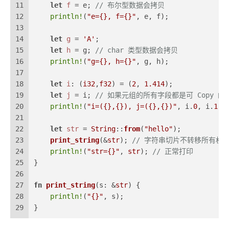
11
let
f
 = e; 
// 布尔型数据会拷贝
12
println!
(
"e={}, f={}"
, e, f);
13
14
let
g
 = 
'A'
;
15
let
h
 = g; 
// char 类型数据会拷贝
16
println!
(
"g={}, h={}"
, g, h);
17
18
let
i
: (
i32
,
f32
) = (
2
, 
1.414
);
19
let
j
 = i; 
// 如果元组的所有字段都是可 Copy 的
20
println!
(
"i=({},{}), j=({},{})"
, i.
0
, i.
1
, 
21
22
let
str
 = 
String
::
from
(
"hello"
);
23
print_string
(&
str
); 
// 字符串切片不转移所有权
24
println!
(
"str={}"
, 
str
); 
// 正常打印
25
}
26
27
fn
print_string
(s: &
str
) {
28
println!
(
"{}"
, s);
29
}