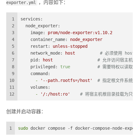
exporter.yml
，内容如下：
1
services:
2
node_exporter:
3
image:
prom/node-exporter:v1.10.2
4
container_name:
node_exporter
5
restart:
unless-stopped
6
network_mode:
host
# 必须使用 hos
7
pid:
host
# 允许访问宿主机进
8
privileged:
true
# 需要特权以读取部
9
command:
10
-
'--path.rootfs=/host'
# 指定根文件系统路
11
volumes:
12
-
'/:/host:ro'
# 将宿主机根目录挂载为只读
创建并启动容器：
1
sudo
 docker compose -f docker-compose-node-expor