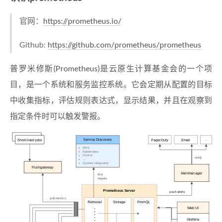
官网：
https://prometheus.io/
Github:
https://github.com/prometheus/prometheus
普罗米修斯(Prometheus)是云原生计算基金会的一个项
目，是一个系统和服务监控系统。它会定期从配置的目标
中收集指标，评估规则表达式，显示结果，并且在观察到
指定条件时可以触发警报。
Service Discovery
Short-lived jobs
PagerDuty
Email
…
DNS
Kubernetes
Consul
notify
…
Custom integration
Pushgateway
Alertmanager
find
targets
Prometheus Server
push alerts
pull metrics
Retrieval
Storage
PromQL
Web UI
Grafana