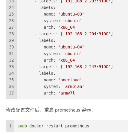
23
-
targets:
 [
'192.168.2.203:9100'
]
24
labels:
25
name:
'ubuntu-03'
26
system:
'ubuntu'
27
arch:
'x86_64'
28
-
targets:
 [
'192.168.2.204:9100'
]
29
labels:
30
name:
'ubuntu-04'
31
system:
'ubuntu'
32
arch:
'x86_64'
33
-
targets:
 [
'192.168.2.243:9100'
]
34
labels:
35
name:
'onecloud'
36
system:
'armbian'
37
arch:
'armv7l'
修改配置文件后，重启 prometheus 容器：
1
sudo
 docker restart prometheus