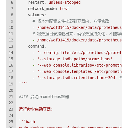
6
restart:
unless-stopped
7
network_mode:
host
8
volumes:
9
# 将本地配置文件挂载到容器内，方便修改
10
-
/home/wqf31415/docker/data/prometheus/p
11
# 将数据目录挂载出来，确保数据持久化，不随容器
12
-
/home/wqf31415/docker/data/prometheus/d
13
command:
14
-
'--config.file=/etc/prometheus/promethe
15
-
'--storage.tsdb.path=/prometheus'
16
-
'--web.console.libraries=/etc/prometheu
17
-
'--web.console.templates=/etc/prometheu
18
-
'--storage.tsdb.retention.time=30d'
# 
19
````
20
21
#### 启动prometheus容器
22
23
运行命令启动容器：
24
25
```bash
26
sudo
docker
compose
-f
docker-compose-prometheu