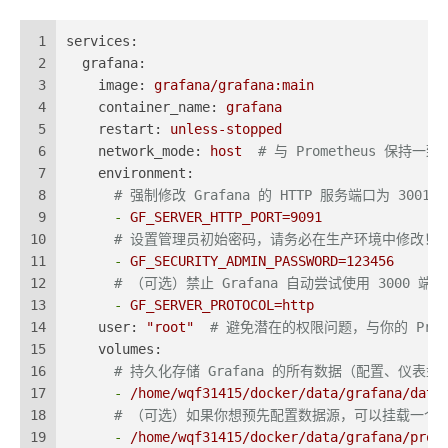
1
services:
2
grafana:
3
image:
grafana/grafana:main
4
container_name:
grafana
5
restart:
unless-stopped
6
network_mode:
host
# 与 Prometheus 保持
7
environment:
8
# 强制修改 Grafana 的 HTTP 服务端口为 30
9
-
GF_SERVER_HTTP_PORT=9091
10
# 设置管理员初始密码，请务必在生产环境中修改！
11
-
GF_SECURITY_ADMIN_PASSWORD=123456
12
# （可选）禁止 Grafana 自动尝试使用 3000 
13
-
GF_SERVER_PROTOCOL=http
14
user:
"root"
# 避免潜在的权限问题，与你的 Prom
15
volumes:
16
# 持久化存储 Grafana 的所有数据（配置、仪表
17
-
/home/wqf31415/docker/data/grafana/data
18
# （可选）如果你想预先配置数据源，可以挂载一个
19
-
/home/wqf31415/docker/data/grafana/prov