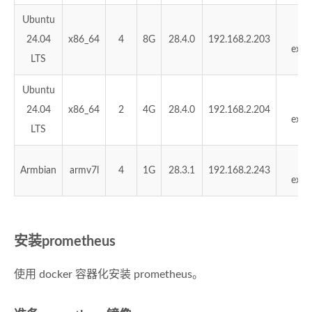
Ubuntu
no
24.04
x86_64
4
8G
28.4.0
192.168.2.203
expo
LTS
Ubuntu
no
24.04
x86_64
2
4G
28.4.0
192.168.2.204
expo
LTS
no
Armbian
armv7l
4
1G
28.3.1
192.168.2.243
expo
安装prometheus
使用 docker 容器化安装 prometheus。