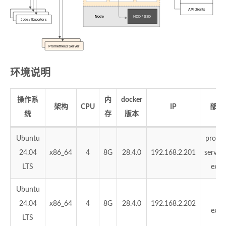
API clients
Node
HDD / SSD
Jobs / Exporters
Prometheus Server
环境说明
操作系
内
docker
架构
CPU
IP
部署
统
存
版本
Ubuntu
prome
24.04
x86_64
4
8G
28.4.0
192.168.2.201
server
LTS
expo
Ubuntu
no
24.04
x86_64
4
8G
28.4.0
192.168.2.202
expo
LTS