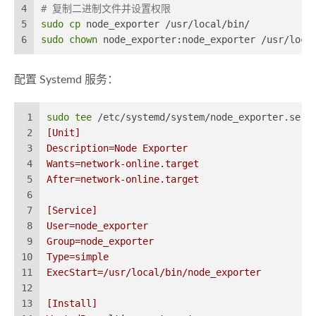
4
# 复制二进制文件并设置权限
5
sudo
cp
 node_exporter /usr/local/bin/
6
sudo
chown
 node_exporter:node_exporter /usr/loca
配置 Systemd 服务：
1
sudo
tee
 /etc/systemd/system/node_exporter.serv
2
[Unit]
3
Description=Node Exporter
4
Wants=network-online.target
5
After=network-online.target
6
7
[Service]
8
User=node_exporter
9
Group=node_exporter
10
Type=simple
11
ExecStart=/usr/local/bin/node_exporter
12
13
[Install]