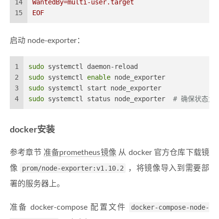
14
WantedBy=multi-user.target
15
EOF
启动 node-exporter：
1
sudo
 systemctl daemon-reload
2
sudo
 systemctl 
enable
 node_exporter
3
sudo
 systemctl start node_exporter
4
sudo
 systemctl status node_exporter  
# 确保状态为 ac
docker安装
参考章节
准备prometheus镜像
从 docker 官方仓库下载镜
像
prom/node-exporter:v1.10.2
，将镜像导入到需要部
署的服务器上。
准备 docker-compose 配置文件
docker-compose-node-