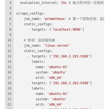
3
evaluation_interval:
15s
# 每15秒评估一次规则
4
5
scrape_configs:
6
-
job_name:
'prometheus'
# 第一个抓取任务：监控Pro
7
static_configs:
8
-
targets:
 [
'localhost:9090'
]
9
10
# 新增：监控服务器
11
-
job_name:
'linux-server'
12
static_configs:
13
-
targets:
 [
'192.168.2.201:9100'
]
14
labels:
15
name:
'ubuntu-01'
16
system:
'ubuntu'
17
arch:
'x86_64'
18
-
targets:
 [
'192.168.2.202:9100'
]
19
labels:
20
name:
'ubuntu-02'
21
system:
'ubuntu'
22
arch:
'x86_64'