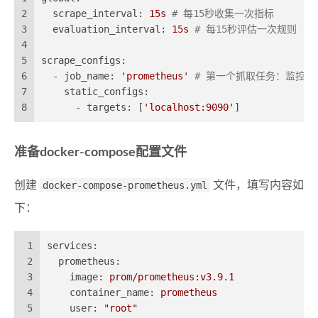
2
scrape_interval:
15s
# 每15秒收集一次指标
3
evaluation_interval:
15s
# 每15秒评估一次规则
4
5
scrape_configs:
6
-
job_name:
'prometheus'
# 第一个抓取任务：监控Pro
7
static_configs:
8
-
targets:
 [
'localhost:9090'
]
准备docker-compose配置文件
创建
docker-compose-prometheus.yml
文件，填写内容如
下：
1
services:
2
prometheus:
3
image:
prom/prometheus:v3.9.1
4
container_name:
prometheus
5
user:
"root"