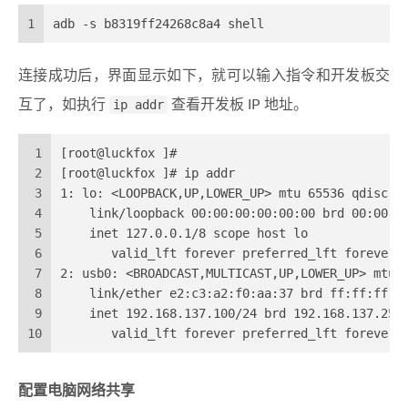
1
adb -s b8319ff24268c8a4 shell
连接成功后，界面显示如下，就可以输入指令和开发板交
互了，如执行
ip addr
查看开发板 IP 地址。
1
[root@luckfox ]#
2
[root@luckfox ]# ip addr
3
1: lo: <LOOPBACK,UP,LOWER_UP> mtu 65536 qdisc n
4
    link/loopback 00:00:00:00:00:00 brd 00:00:0
5
    inet 127.0.0.1/8 scope host lo
6
       valid_lft forever preferred_lft forever
7
2: usb0: <BROADCAST,MULTICAST,UP,LOWER_UP> mtu 
8
    link/ether e2:c3:a2:f0:aa:37 brd ff:ff:ff:f
9
    inet 192.168.137.100/24 brd 192.168.137.255
10
       valid_lft forever preferred_lft forever
配置电脑网络共享