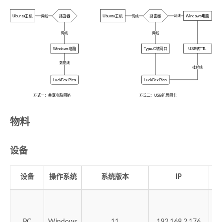
Ubuntu主机
路由器
Ubuntu主机
路由器
Windows电脑
网线
网线
网线
网线
网线
Windows电脑
Type-C转网口
USB转TTL
数据线
杜邦线
LuckFox Pico
LuckFox Pico
方式一：共享电脑网络
方式二：USB扩展网卡
物料
设备
设备
操作系统
系统版本
IP
用
系
PC
Windows
11
192.168.2.176