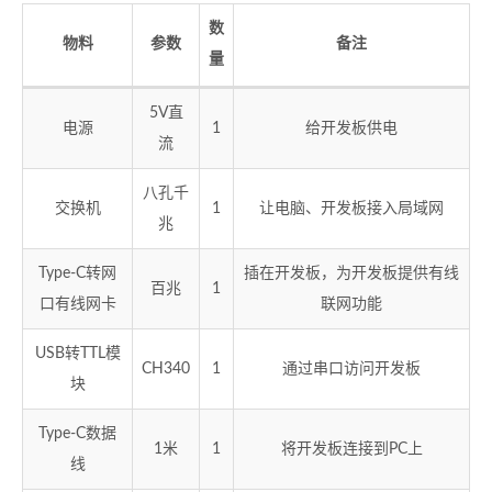
数
物料
参数
备注
量
5V直
电源
1
给开发板供电
流
八孔千
交换机
1
让电脑、开发板接入局域网
兆
Type-C转网
插在开发板，为开发板提供有线
百兆
1
口有线网卡
联网功能
USB转TTL模
CH340
1
通过串口访问开发板
块
Type-C数据
1米
1
将开发板连接到PC上
线