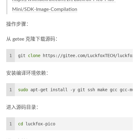
Mini/SDK-Image-Compilation
操作步骤：
从 getee 克隆下载源码：
1
git 
clone
 https://gitee.com/LuckfoxTECH/luckfox-
安装编译环境依赖：
1
sudo
 apt-get install -y git ssh make gcc gcc-mul
进入源码目录：
1
cd
 luckfox-pico