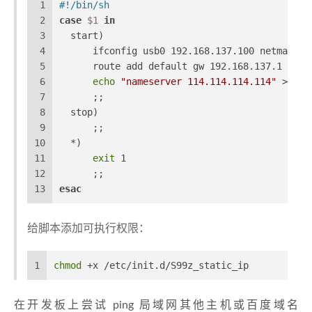
1
#!/bin/sh
2
case
$1
in
3
  start)
4
      ifconfig usb0 192.168.137.100 netmask 2
5
      route add default gw 192.168.137.1
6
echo
"nameserver 114.114.114.114"
 > /et
7
      ;;
8
  stop)
9
      ;;
10
  *)
11
exit
 1
12
      ;;
13
esac
给脚本添加可执行权限：
1
chmod
 +x /etc/init.d/S99z_static_ip
在开发板上尝试 ping 局域网其他主机或百度域名