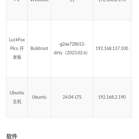
程
开
已
LuckFox
-g2ae728b52-
Pico 开
Buildroot
192.168.137.100
dirty（2023.02.6）
Bu
发板
编
Ubuntu
镜
Ubuntu
24.04 LTS
192.168.2.190
主机
成
交
软件