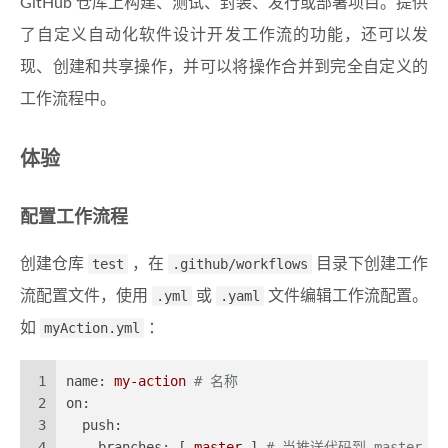
GitHub 仓库上构建、测试、封装、发行或部署项目。提供
了自定义自动化软件设计开发工作流的功能，还可以发
现、创建和共享操作，并可以将操作合并到完全自定义的
工作流程中。
体验
配置工作流程
创建仓库
test
，在
.github/workflows
目录下创建工作
流配置文件，使用
.yml
或
.yaml
文件编辑工作流配置。
如
myAction.yml
：
1
name:
my-action
# 名称
2
on:
3
push:
4
branches:
 [ 
master
 ] 
# 当推送代码到 master 