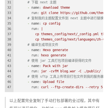
31
# 下载 next 主题
32
-
name:
download
theme
33
run:
git
clone
https://github.com/theme
34
# 复制我的主题配置文件到 next 主题中进行替换
35
-
name:
cp
config
36
run:
|
37
          cp themes_config/next/_config.yml the
38
          cp themes_config/next/languages/zh-CN
39
# 编译生成项目文件
40
-
name:
Hexo
generate
41
run:
hexo
generate
42
# 使用 jar 工具打包项目编译获得的文件
43
-
name:
Pack
with
jar
44
run:
jar
-cvfM
blog.war
-C
./public/
.
45
# 使用 sftp 工具上传项目打包文件到我的服务器
46
-
name:
Upload
file
47
run:
curl
--ftp-create-dirs
--retry
5
-
以上配置完全复制了手动打包部署的全过程，其中有