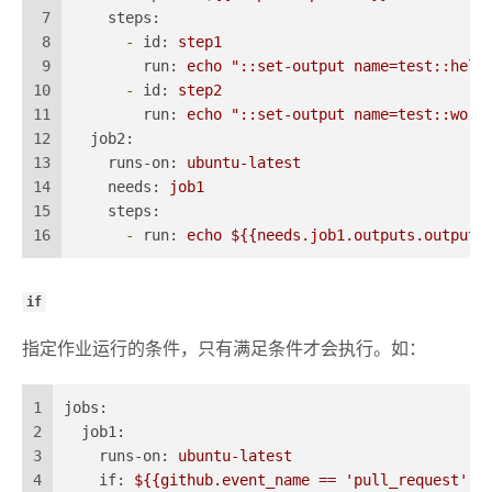
7
steps:
8
-
id:
step1
9
run:
echo
"::set-output name=test::hell
10
-
id:
step2
11
run:
echo
"::set-output name=test::worl
12
job2:
13
runs-on:
ubuntu-latest
14
needs:
job1
15
steps:
16
-
run:
echo
${{needs.job1.outputs.output1
if
指定作业运行的条件，只有满足条件才会执行。如：
1
jobs:
2
job1:
3
runs-on:
ubuntu-latest
4
if:
${{github.event_name
==
'pull_request'
&