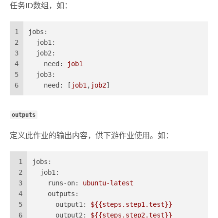
任务ID数组，如：
1
jobs:
2
job1:
3
job2:
4
need:
job1
5
job3:
6
need:
 [
job1
,
job2
]
outputs
定义此作业的输出内容，供下游作业使用。如：
1
jobs:
2
job1:
3
runs-on:
ubuntu-latest
4
outputs:
5
output1:
${{steps.step1.test}}
6
output2:
${{steps.step2.test}}