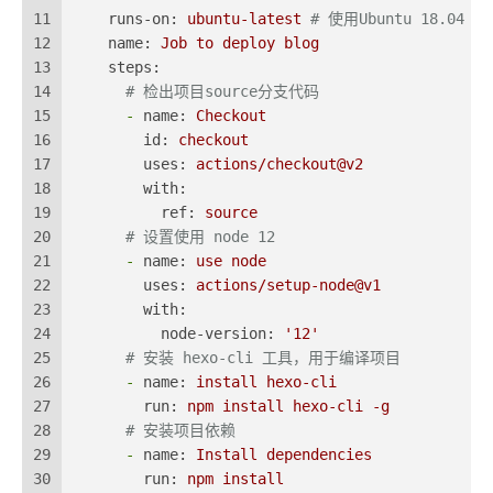
11
runs-on:
ubuntu-latest
# 使用Ubuntu 18.04 
12
name:
Job
to
deploy
blog
13
steps:
14
# 检出项目source分支代码
15
-
name:
Checkout
16
id:
checkout
17
uses:
actions/checkout@v2
18
with:
19
ref:
source
20
# 设置使用 node 12
21
-
name:
use
node
22
uses:
actions/setup-node@v1
23
with:
24
node-version:
'12'
25
# 安装 hexo-cli 工具，用于编译项目
26
-
name:
install
hexo-cli
27
run:
npm
install
hexo-cli
-g
28
# 安装项目依赖
29
-
name:
Install
dependencies
30
run:
npm
install