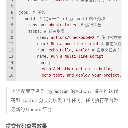
5
6
jobs:
# 任务
7
build:
# 定义一个 id 为 build 的任务项
8
runs-on:
ubuntu-latest
# 运行平台
9
steps:
# 任务步骤
10
-
uses:
actions/checkout@v2
# 使用官方提供
11
-
name:
Run
a
one-line
script
# 自定义任务
12
run:
echo
Hello,
world!
# 自定义任务命令，打印
13
-
name:
Run
a
multi-line
script
14
run:
|
15
          echo Add other action to build,
16
          echo test, and deploy your project.
上述配置了名为
my-action
的Action，将在推送代
码到
master
分支时触发工作任务，任务执行平台为
最新的 Ubuntu 平台
提交代码查看效果